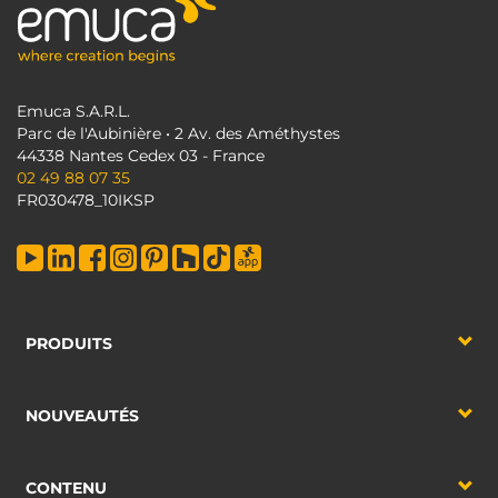
Emuca S.A.R.L.
Parc de l'Aubinière • 2 Av. des Améthystes
44338 Nantes Cedex 03 - France
02 49 88 07 35
FR030478_10IKSP
PRODUITS
NOUVEAUTÉS
CONTENU