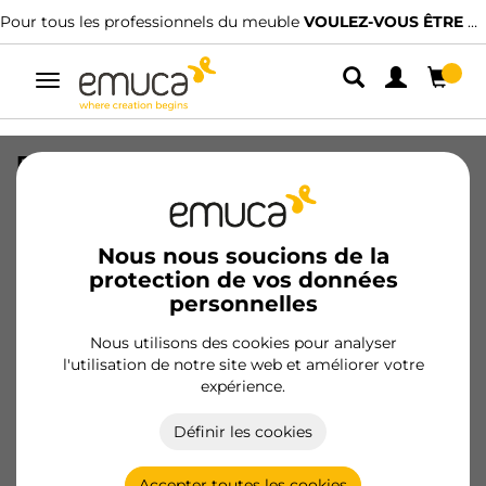
Pour tous les professionnels du meuble
VOULEZ-VOUS ÊTRE CLIENT ?
Alterner
la
navigation
Plétine anti-basculement pour
élément haut Levelup 1, acier, acier
naturel
Nous nous soucions de la
SKU
4030903
/
EAN
8432393291659
protection de vos données
personnelles
Produits essentiels
Nous utilisons des cookies pour analyser
l'utilisation de notre site web et améliorer votre
Devenir client
expérience.
Fiche produit
Définir les cookies
Accepter toutes les cookies