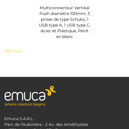
Multiconnecteur Vertikal
Push diamètre 100mm, 3
prises de type Schuko, 1
USB type A, 1 USB type C,
Acier et Plastique, Peint
en blanc
Voir tout
Emuca S.A.R.L.
Parc de l'Aubinière • 2 Av. des Améthystes