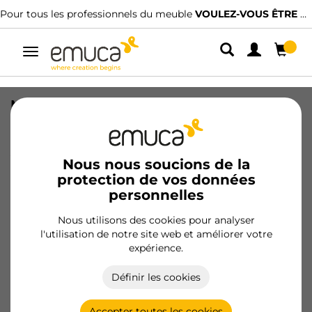
Pour tous les professionnels du meuble
VOULEZ-VOUS ÊTRE CLIENT ?
Alterner
la
navigation
Multiconnecteur Vertikal Push
diamètre 100mm, 3 prises de type
Schuko, 1 USB type A, 1 USB type C,
Acier et Plastique, Peint en blanc
Nous nous soucions de la
protection de vos données
SKU
5221212
/
EAN
8432393316673
personnelles
Nous utilisons des cookies pour analyser
Devenir client
l'utilisation de notre site web et améliorer votre
expérience.
Fiche produit
Définir les cookies
Accepter toutes les cookies