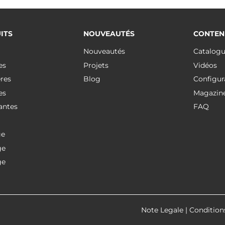
ITS
NOUVEAUTÉS
CONTEN
Nouveautés
Catalog
es
Projets
Vidéos
res
Blog
Configur
es
Magazin
antes
FAQ
ge
ge
ge
Note Legale
|
Condition