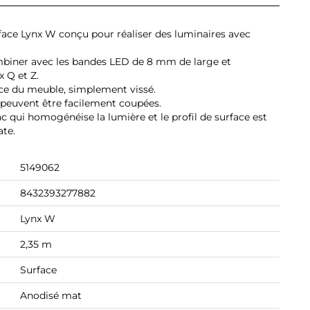
urface Lynx W conçu pour réaliser des luminaires avec
 combiner avec les bandes LED de 8 mm de large et
x Q et Z.
ce du meuble, simplement vissé.
i peuvent être facilement coupées.
nc qui homogénéise la lumière et le profil de surface est
ate.
5149062
8432393277882
Lynx W
2,35 m
Surface
Anodisé mat