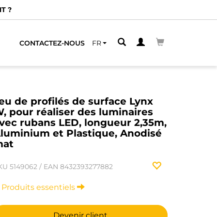
CONTACTEZ-NOUS
FR
eu de profilés de surface Lynx
, pour réaliser des luminaires
vec rubans LED, longueur 2,35m,
luminium et Plastique, Anodisé
at
KU
5149062
/
EAN
8432393277882
Produits essentiels
Devenir client