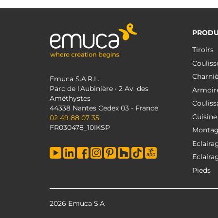
PRODU
Tiroirs
Couliss
Charniè
Emuca S.A.R.L.
Parc de l'Aubinière • 2 Av. des
Armoir
Améthystes
Couliss
44338 Nantes Cedex 03 - France
Cuisine
02 49 88 07 35
FR030478_10IKSP
Monta
Eclaira
Eclaira
Pieds
2026 Emuca S.A