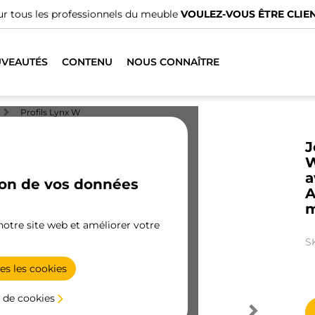
fessionnels du meuble
VOULEZ-VOUS ÊTRE CLIENT ?
VEAUTÉS
CONTENU
NOUS CONNAÎTRE
Profils Lynx W
J
W
a
ion de vos données
A
m
 notre site web et améliorer votre
S
es les cookies
 de cookies