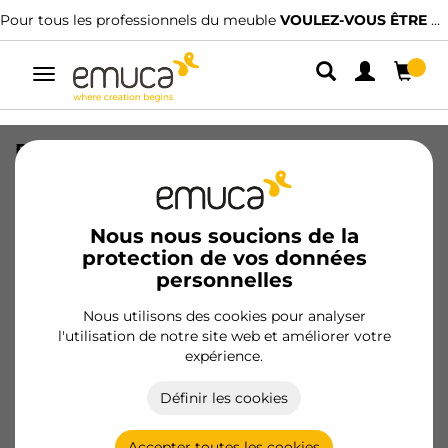
Pour tous les professionnels du meuble
VOULEZ-VOUS ÊTRE CLIENT ?
Alterner
la
navigation
Profil triangulaire d'étanchéités pour
meubles de cuisine Plasline, longueur
3.9m, plastique, anodisé satiné
Nous nous soucions de la
SKU
8914263
/
EAN
8432393123042
protection de vos données
personnelles
Produits essentiels
Nous utilisons des cookies pour analyser
l'utilisation de notre site web et améliorer votre
Devenir client
expérience.
Fiche produit
Définir les cookies
Accepter toutes les cookies