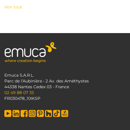
Voir tout
Emuca S.A.R.L.
Parc de l'Aubinière • 2 Av. des Améthystes
44338 Nantes Cedex 03 - France
02 49 88 07 35
FR030478_10IKSP