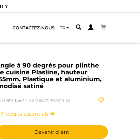
T ?
CONTACTEZ-NOUS
FR
ngle à 90 degrés pour plinthe
e cuisine Plasline, hauteur
65mm, Plastique et aluminium,
nodisé satiné
KU
8919463
/
EAN
8432393123141
Produits essentiels
Devenir client