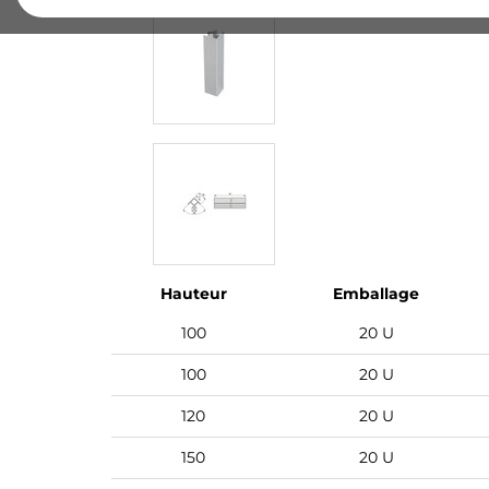
Hauteur
Emballage
100
20 U
100
20 U
120
20 U
150
20 U