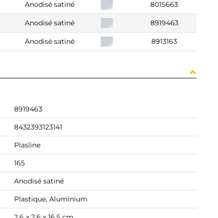
Anodisé satiné
8015663
Anodisé satiné
8919463
Anodisé satiné
8913163
8919463
8432393123141
Plasline
165
Anodisé satiné
Plastique, Aluminium
2,6 x 2,6 x 16,5 cm