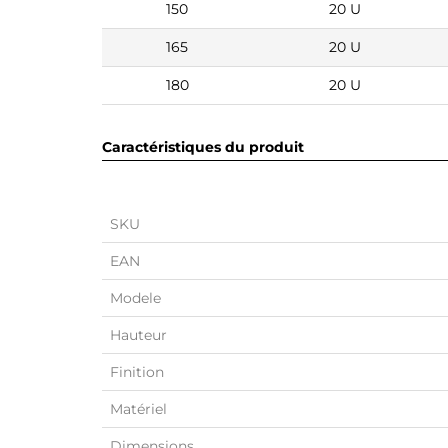
150
20 U
165
20 U
180
20 U
Caractéristiques du produit
SKU
EAN
Modele
Hauteur
Finition
Matériel
Dimensions