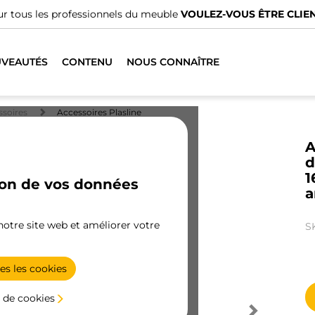
r tous les professionnels du meuble
VOULEZ-VOUS ÊTRE CLIEN
VEAUTÉS
CONTENU
NOUS CONNAÎTRE
ssoires
Accessoires Plasline
A
d
1
ion de vos données
a
 notre site web et améliorer votre
S
es les cookies
 de cookies