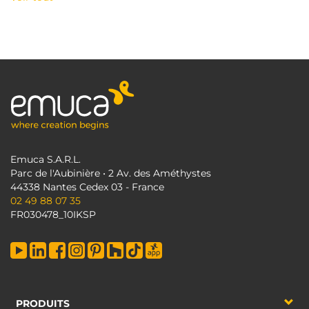
Emuca S.A.R.L.
Parc de l'Aubinière • 2 Av. des Améthystes
44338 Nantes Cedex 03 - France
02 49 88 07 35
FR030478_10IKSP
PRODUITS