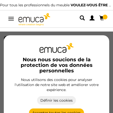
Pour tous les professionnels du meuble
VOULEZ-VOUS ÊTRE CLIENT ?
Alterner
la
navigation
Chariot extractible TitaneStar avec
fermeture amortie, module 300mm,
acier, gris anthracite
Nous nous soucions de la
SKU
8977835
/
EAN
8432393315829
protection de vos données
personnelles
Devenir client
Nous utilisons des cookies pour analyser
l'utilisation de notre site web et améliorer votre
Fiche produit
expérience.
Définir les cookies
Accepter toutes les cookies