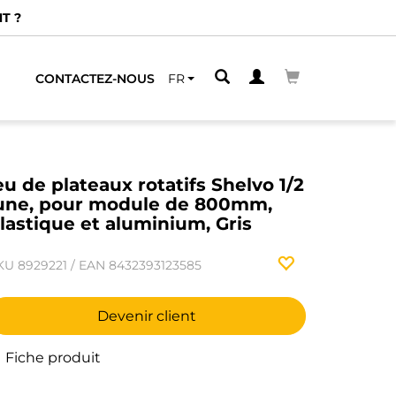
T ?
CONTACTEZ-NOUS
FR
eu de plateaux rotatifs Shelvo 1/2
une, pour module de 800mm,
lastique et aluminium, Gris
KU
8929221
/
EAN
8432393123585
Devenir client
Fiche produit