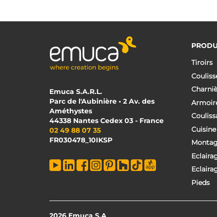
PRODU
Tiroirs
Couliss
Charniè
Emuca S.A.R.L.
Parc de l'Aubinière • 2 Av. des
Armoir
Améthystes
Couliss
44338 Nantes Cedex 03 - France
Cuisine
02 49 88 07 35
FR030478_10IKSP
Monta
Eclaira
Eclaira
Pieds
2026 Emuca S.A