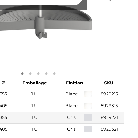
Z
Emballage
Finition
SKU
355
1 U
Blanc
8929215
405
1 U
Blanc
8929315
355
1 U
Gris
8929221
405
1 U
Gris
8929321