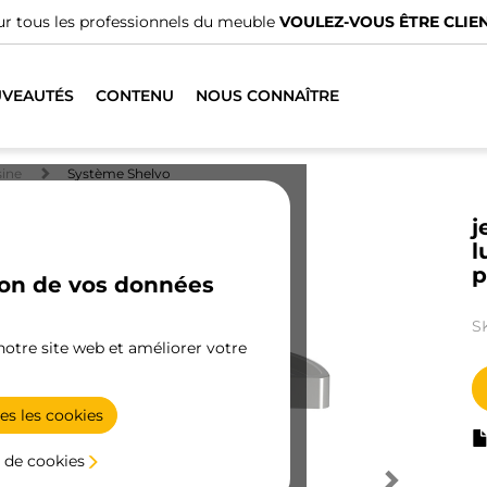
r tous les professionnels du meuble
VOULEZ-VOUS ÊTRE CLIEN
VEAUTÉS
CONTENU
NOUS CONNAÎTRE
ine
Système Shelvo
j
l
p
ion de vos données
S
 notre site web et améliorer votre
es les cookies
 de cookies