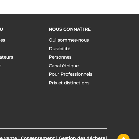
U
NOUS CONNAÎTRE
ues
Qui sommes-nous
Durabilité
ateurs
Personnes
e
Canal éthique
Pour Professionnels
Prix et distinctions
de vente
|
Consentement
|
Gestion des déchets
|