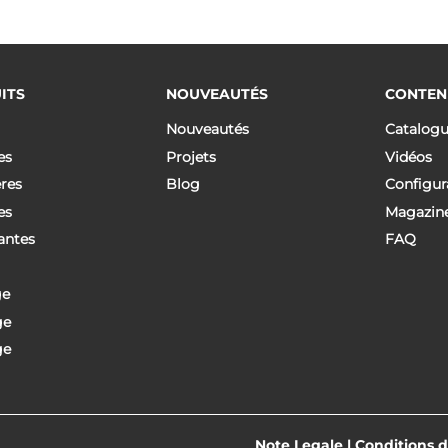
ITS
NOUVEAUTÉS
CONTEN
Nouveautés
Catalog
es
Projets
Vidéos
res
Blog
Configur
es
Magazin
antes
FAQ
ge
ge
ge
Note Legale
|
Conditions 