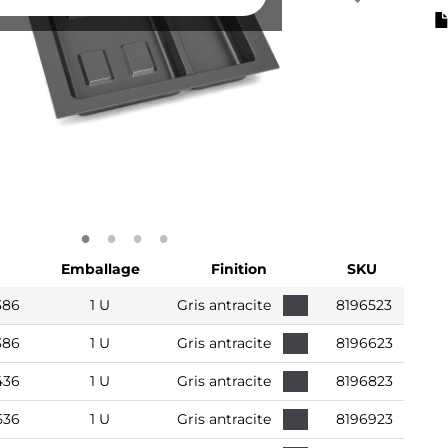
Emballage
Finition
SKU
386
1 U
Gris antracite
8196523
386
1 U
Gris antracite
8196623
436
1 U
Gris antracite
8196823
536
1 U
Gris antracite
8196923