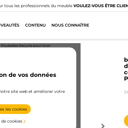
r tous les professionnels du meuble
VOULEZ-VOUS ÊTRE CLIEN
VEAUTÉS
CONTENU
NOUS CONNAÎTRE
Poubelles Recycle pour tiroir
b
d
c
ion de vos données
P
 notre site web et améliorer votre
S
es les cookies
 de cookies