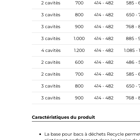
2 cavitès
700
414 - 482
585 - 
3 cavitès
800
414 - 482
650 - 
3 cavitès
900
414 - 482
768 - 
3 cavitès
1.000
414 - 482
885 - 
4 cavitès
1.200
414 - 482
1.085 - 
2 cavitès
600
414 - 482
486 - 
2 cavitès
700
414 - 482
585 - 
3 cavitès
800
414 - 482
650 - 
3 cavitès
900
414 - 482
768 - 
Caractéristiques du produit
La base pour bacs à déchets Recycle permet 