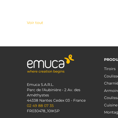
Voir tout
PRODU
Tiroirs
Couliss
Charniè
Emuca S.A.R.L.
Parc de l'Aubinière • 2 Av. des
Armoir
Améthystes
Couliss
44338 Nantes Cedex 03 - France
Cuisine
02 49 88 07 35
FR030478_10IKSP
Monta