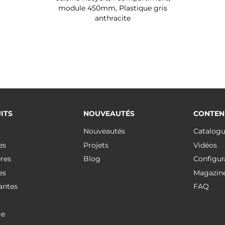
module 450mm, Plastique gris
anthracite
ITS
NOUVEAUTÉS
CONTEN
Nouveautés
Catalog
es
Projets
Vidéos
res
Blog
Configur
es
Magazin
antes
FAQ
ge