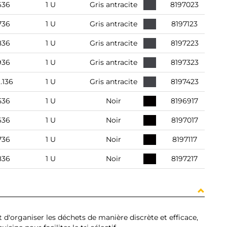
636
1 U
Gris antracite
8197023
736
1 U
Gris antracite
8197123
836
1 U
Gris antracite
8197223
936
1 U
Gris antracite
8197323
1.136
1 U
Gris antracite
8197423
536
1 U
Noir
8196917
636
1 U
Noir
8197017
736
1 U
Noir
8197117
836
1 U
Noir
8197217
d'organiser les déchets de manière discrète et efficace,