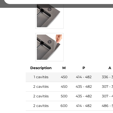
Description
M
P
A
1 cavitès
450
414 - 482
336 - 
2 cavitès
450
435 - 482
307 - 
2 cavitès
500
435 - 482
307 - 
2 cavitès
600
414 - 482
486 - 