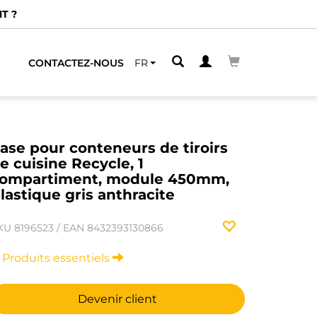
T ?
CONTACTEZ-NOUS
FR
ase pour conteneurs de tiroirs
e cuisine Recycle, 1
ompartiment, module 450mm,
lastique gris anthracite
KU
8196523
/
EAN
8432393130866
Produits essentiels
Devenir client