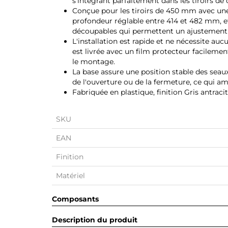
s'intégrant parfaitement dans les tiroirs de cu
Conçue pour les tiroirs de 450 mm avec une
profondeur réglable entre 414 et 482 mm, et
découpables qui permettent un ajustement pré
L'installation est rapide et ne nécessite aucun 
est livrée avec un film protecteur facilemen
le montage.
La base assure une position stable des seaux,
de l'ouverture ou de la fermeture, ce qui amél
Fabriquée en plastique, finition Gris antracit
SKU
EAN
Finition
Matériel
Composants
Description du produit