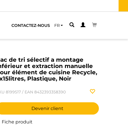
CHE
CONTACTEZ-NOUS
FR
ac de tri sélectif a montage
nférieur et extraction manuelle
our élément de cuisine Recycle,
x15litres, Plastique, Noir
KU
8199517
/
EAN
8432393358390
Devenir client
Fiche produit