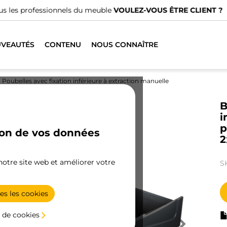
us avons des distributeurs spécialisés.
TROUVER LE PLUS PRO
VEAUTÉS
CONTENU
NOUS CONNAÎTRE
Poubelles avec fixation inférieure à extraction manuelle
B
i
p
ion de vos données
2
 notre site web et améliorer votre
S
es les cookies
 de cookies