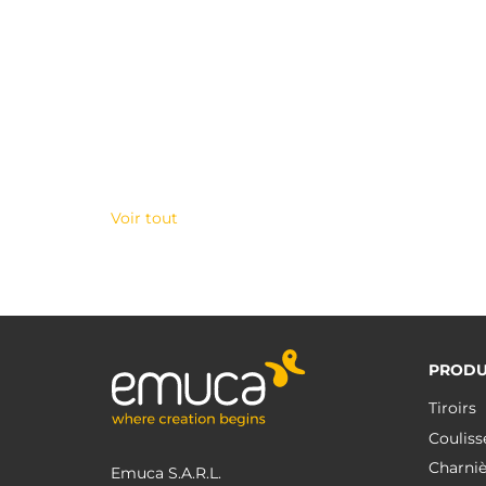
Voir tout
PRODU
Tiroirs
Couliss
Charniè
Emuca S.A.R.L.