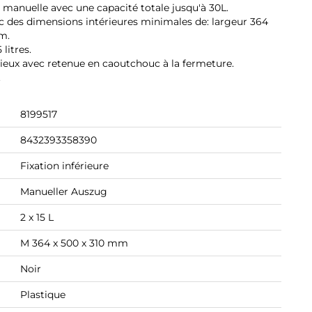
n manuelle avec une capacité totale jusqu'à 30L.
c des dimensions intérieures minimales de: largeur 364
m.
litres.
cieux avec retenue en caoutchouc à la fermeture.
.
8199517
8432393358390
Fixation inférieure
Manueller Auszug
2 x 15 L
M 364 x 500 x 310 mm
Noir
Plastique