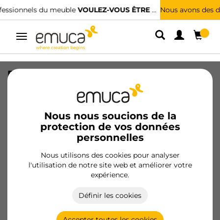
Nous avons des distributeurs spécialisés.
TROUVER LE PLUS PROCHE
Alterner
la
navigation
Protecteurs fond pour la cuisine Sink,
M100, 967x580mm, épaisseur de la
planchet 16mm, découpable, Plastique,
Gris antracite
Nous nous soucions de la
protection de vos données
SKU
8478523
/
EAN
8432393306360
personnelles
Nous utilisons des cookies pour analyser
Devenir client
l'utilisation de notre site web et améliorer votre
expérience.
Fiche produit
Définir les cookies
Accepter toutes les cookies