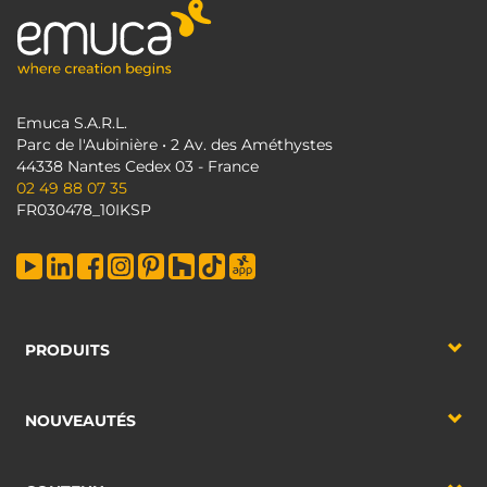
Emuca S.A.R.L.
Parc de l'Aubinière • 2 Av. des Améthystes
44338 Nantes Cedex 03 - France
02 49 88 07 35
FR030478_10IKSP
PRODUITS
NOUVEAUTÉS