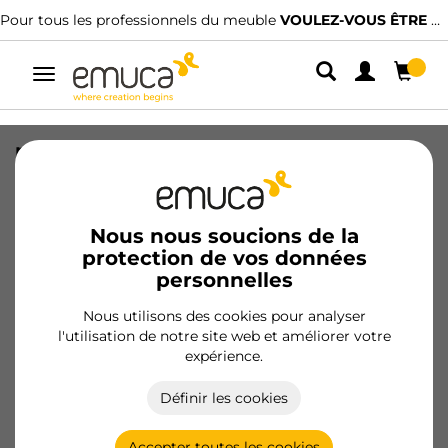
Pour tous les professionnels du meuble
VOULEZ-VOUS ÊTRE CLIENT ?
Alterner
la
navigation
range-couverts Optima pour tiroir
universel, module 400mm, Plastique,
Gris, 20 unités.
Nous nous soucions de la
SKU
8322021
/
EAN
8432393121741
protection de vos données
personnelles
Devenir client
Nous utilisons des cookies pour analyser
l'utilisation de notre site web et améliorer votre
Fiche produit
expérience.
Définir les cookies
Accepter toutes les cookies