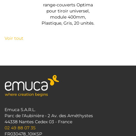
range-couverts Optima
pour tiroir universel,
module 400mm,
Plastique, Gris, 20 unités.
Voir tout
Emuca S.A.R.L.
Parc de l'Aubinière • 2 Av. des Améthystes
44338 Nantes Cedex 03 - France
02 49 88 07 35
FR030478_10IKSP