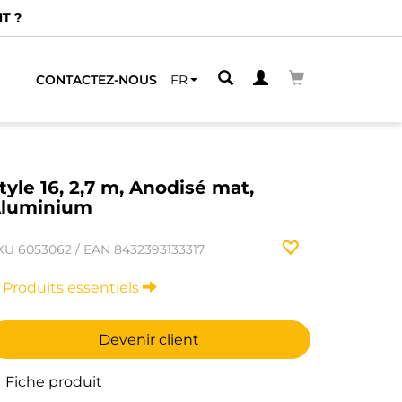
T ?
CONTACTEZ-NOUS
FR
tyle 16, 2,7 m, Anodisé mat,
luminium
KU
6053062
/
EAN
8432393133317
Produits essentiels
Devenir client
Fiche produit