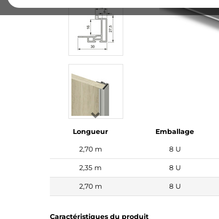
Longueur
Emballage
2,70 m
8 U
2,35 m
8 U
2,70 m
8 U
Caractéristiques du produit