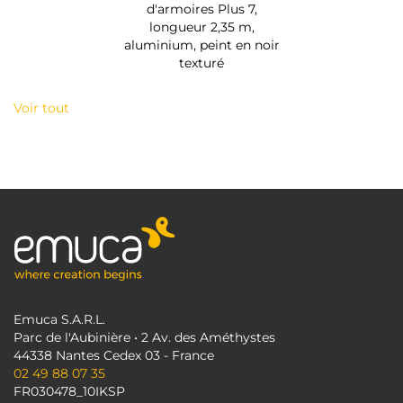
d'armoires Plus 7,
longueur 2,35 m,
aluminium, peint en noir
texturé
Voir tout
Emuca S.A.R.L.
Parc de l'Aubinière • 2 Av. des Améthystes
44338 Nantes Cedex 03 - France
02 49 88 07 35
FR030478_10IKSP