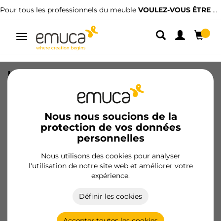
Pour tous les professionnels du meuble
VOULEZ-VOUS ÊTRE CLIENT ?
Alterner
la
navigation
Kit de profils pour la fabrication de
portes d'armoires Plus 7, longueur 2,35
m, aluminium, peint en noir texturé
Nous nous soucions de la
SKU
6314154
/
EAN
8432393359014
protection de vos données
personnelles
Produits essentiels
Nous utilisons des cookies pour analyser
l'utilisation de notre site web et améliorer votre
Devenir client
expérience.
Fiche produit
Définir les cookies
Accepter toutes les cookies