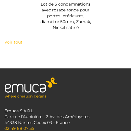
Lot de 5 condamnations
avec rosace ronde pour
portes intérieures,
diamètre 50mm, Zamak,
Nickel satiné
Voir tout
Emuca S.A.R.L.
Parc de l'Aubinière • 2 Av. des Améthystes
44338 Nantes Cedex 03 - France
02 49 88 07 35