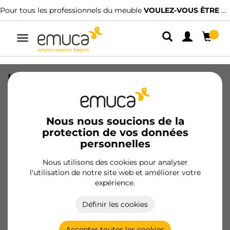
Pour tous les professionnels du meuble
VOULEZ-VOUS ÊTRE CLIENT ?
Alterner
la
navigation
Lot de 5 condamnations avec rosace
ronde pour portes intérieures,
diamètre 50mm, Zamak, Nickel satiné
Nous nous soucions de la
SKU
1278951
/
EAN
8432393008639
protection de vos données
personnelles
Devenir client
Nous utilisons des cookies pour analyser
l'utilisation de notre site web et améliorer votre
Fiche produit
expérience.
Définir les cookies
Accepter toutes les cookies