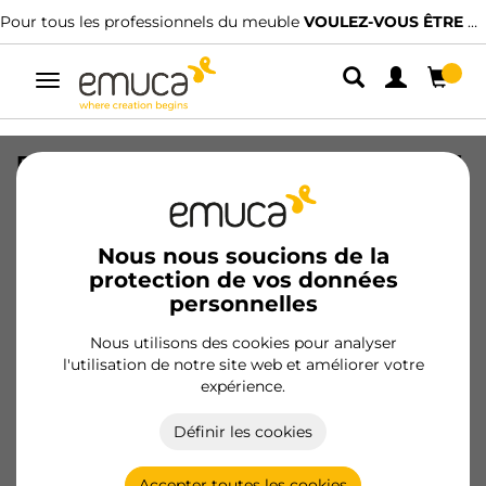
Pour tous les professionnels du meuble
VOULEZ-VOUS ÊTRE CLIENT ?
Alterner
la
navigation
Porte-pantalons latéral extractible Self,
Peint en aluminium, Acier et Plastique.
SKU
6211125
/
EAN
8432393000763
Nous nous soucions de la
protection de vos données
personnelles
Devenir client
Nous utilisons des cookies pour analyser
Fiche produit
l'utilisation de notre site web et améliorer votre
expérience.
Définir les cookies
Accepter toutes les cookies