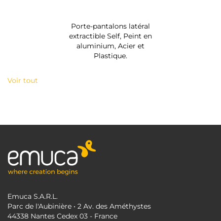
Porte-pantalons latéral
extractible Self, Peint en
aluminium, Acier et
Plastique.
Voir tout
Emuca S.A.R.L.
Parc de l'Aubinière • 2 Av. des Améthystes
44338 Nantes Cedex 03 - France