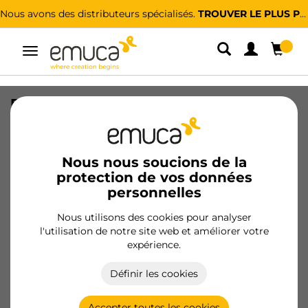
Nous avons des distributeurs spécialisés.
TROUVER LE PLUS PROCHE
Alterner
la
navigation
Porta cravates latéral extractible Moka,
Plastique et Aluminium, Peint en moka
SKU
6938813
/
EAN
8432393002071
Nous nous soucions de la
protection de vos données
personnelles
Devenir client
Nous utilisons des cookies pour analyser
Fiche produit
l'utilisation de notre site web et améliorer votre
expérience.
Définir les cookies
Accepter toutes les cookies