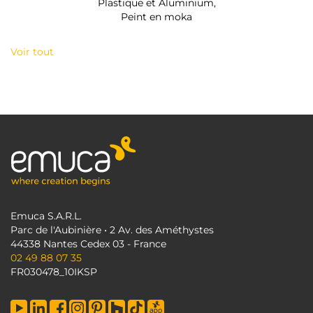
Plastique et Aluminium,
Peint en moka
Voir tout
Emuca S.A.R.L.
Parc de l'Aubinière • 2 Av. des Améthystes
44338 Nantes Cedex 03 - France
02 49 88 07 35
FR030478_10IKSP