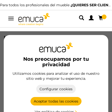
Para todos los profesionales del mueble
¿QUIERES SER CLIENTE?
Alternar
navegación
Lote de 20 tiradores para mueble
Nairobi, L139mm, intereje 96mm,
Zamak, Bronce
Nos preocupamos por tu
SKU
9160208
/
EAN
8432393002279
privacidad
Utilizamos cookies para analizar el uso de nuestro
Hazte cliente
sitio web y mejorar tu experiencia.
Ficha de producto
Configurar cookies
Aceptar todas las cookies
Ver política de cookies