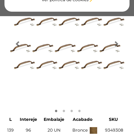
L
Intereje
Embalaje
Acabado
SKU
139
96
20 UN
Bronce
9349308