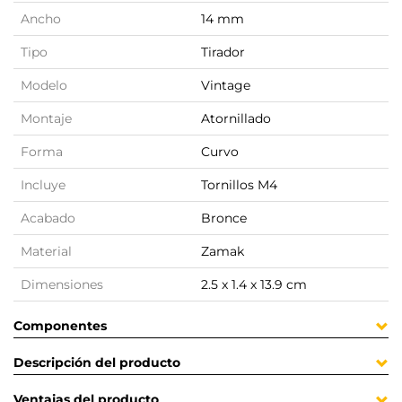
Ancho
14 mm
Tipo
Tirador
Modelo
Vintage
Montaje
Atornillado
Forma
Curvo
Incluye
Tornillos M4
Acabado
Bronce
Material
Zamak
Dimensiones
2.5 x 1.4 x 13.9 cm
Componentes
Descripción del producto
Ventajas del producto