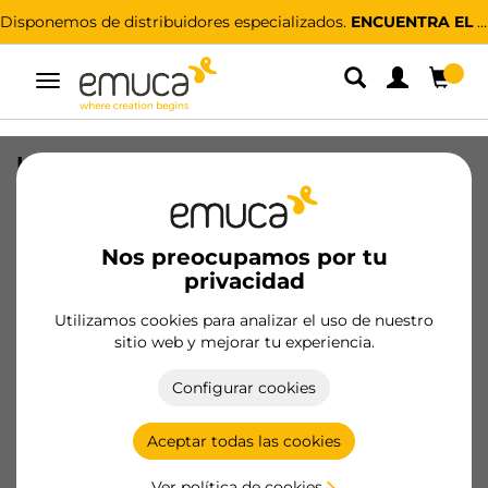
Disponemos de distribuidores especializados.
ENCUENTRA EL MÁS CERCANO
Alternar
navegación
Lote de 20 tiradores para mueble Suez,
L184mm, intereje 160mm, Aluminio,
Pintado negro
Nos preocupamos por tu
SKU
9361414
/
EAN
8432393291567
privacidad
Utilizamos cookies para analizar el uso de nuestro
Hazte cliente
sitio web y mejorar tu experiencia.
Ficha de producto
Configurar cookies
Aceptar todas las cookies
Ver política de cookies