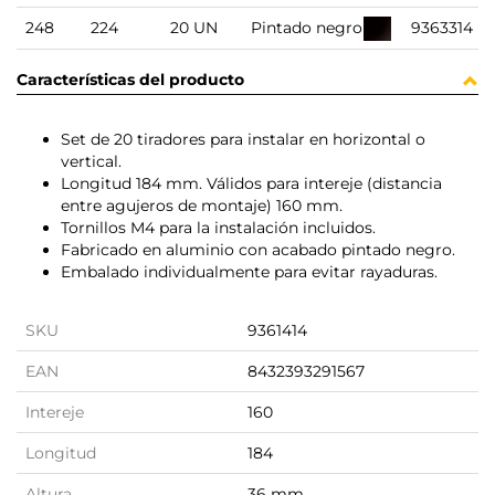
248
224
20 UN
Pintado negro
9363314
Características del producto
Set de 20 tiradores para instalar en horizontal o
vertical.
Longitud 184 mm. Válidos para intereje (distancia
entre agujeros de montaje) 160 mm.
Tornillos M4 para la instalación incluidos.
Fabricado en aluminio con acabado pintado negro.
Embalado individualmente para evitar rayaduras.
SKU
9361414
EAN
8432393291567
Intereje
160
Longitud
184
Altura
36 mm