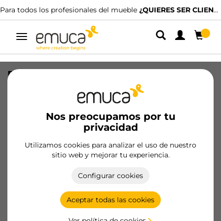
Para todos los profesionales del mueble
¿QUIERES SER CLIENTE?
Alternar
navegación
Perno de anillas, 23, Acero, Cincado
SKU
5140005
/
EAN
8432393112473
Nos preocupamos por tu
Productos esenciales
privacidad
Utilizamos cookies para analizar el uso de nuestro
Hazte cliente
sitio web y mejorar tu experiencia.
Ficha de producto
Configurar cookies
Aceptar todas las cookies
Ver política de cookies