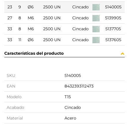
23
9
Ø6
2500 UN
Cincado
5140005
27
8
M6
2500 UN
Cincado
5139905
33
8
M6
2500 UN
Cincado
5137705
33
11
Ø6
2500 UN
Cincado
5137605
Características del producto
SKU
5140005
EAN
8432393112473
Modelo
T15
Acabado
Cincado
Material
Acero