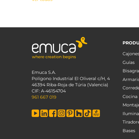
PRODU
Cajone
Guías
Bisagra
Emuca S.A.
Polígono Industrial El Oliveral c/H, 4
Armari
46394 Riba-Roja de Túria (Valencia)
Corred
CIF: A-46154704
Cocina
961 667 019
Montaj
Ilumina
Tirador
Bases