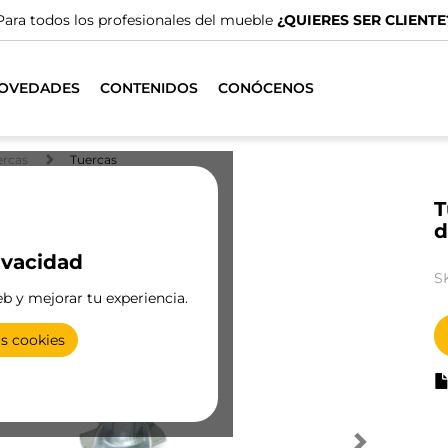
Para todos los profesionales del mueble
¿QUIERES SER CLIENTE
OVEDADES
CONTENIDOS
CONÓCENOS
ercas
Tuercas
T
d
ivacidad
S
eb y mejorar tu experiencia.
as cookies