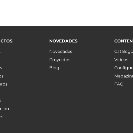
CTOS
NOVEDADES
CONTEN
s
Novedades
Catálog
Proyectos
Vídeos
s
Blog
Configur
os
Magazin
eros
FAQ
e
ción
es