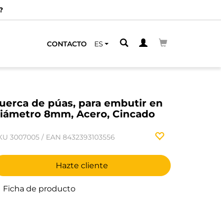
?
CONTACTO
ES
uerca de púas, para embutir en
iámetro 8mm, Acero, Cincado
KU
3007005
/
EAN
8432393103556
Hazte cliente
Ficha de producto