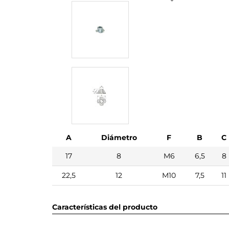
A
Diámetro
F
B
C
17
8
M6
6,5
8
22,5
12
M10
7,5
11
Características del producto