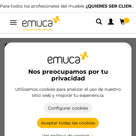
Para todos los profesionales del mueble
¿QUIERES SER CLIENTE?
Alternar
navegación
Soporte San Remo para estante de
cristal, Plástico y Zamak, Niquelado
SKU
8194107
/
EAN
8432393121468
Nos preocupamos por tu
privacidad
Hazte cliente
Utilizamos cookies para analizar el uso de nuestro
sitio web y mejorar tu experiencia.
Ficha de producto
Configurar cookies
Aceptar todas las cookies
Ver política de cookies