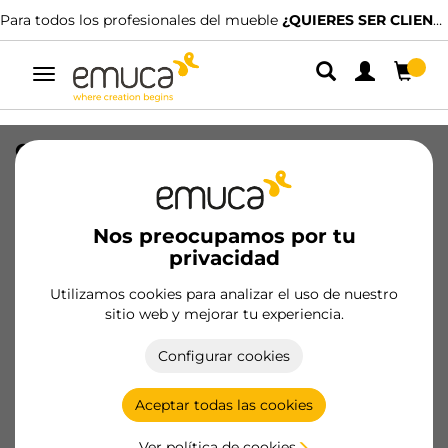
Para todos los profesionales del mueble
¿QUIERES SER CLIENTE?
Alternar
navegación
Colgador para módulos altos ocultos
Levelup 1, Derecha, Acero, Cincado
SKU
8918605
/
EAN
8432393123097
Nos preocupamos por tu
privacidad
Productos esenciales
Utilizamos cookies para analizar el uso de nuestro
sitio web y mejorar tu experiencia.
Hazte cliente
Configurar cookies
Ficha de producto
Aceptar todas las cookies
Ver política de cookies