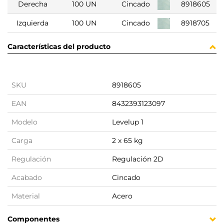
Derecha
100 UN
Cincado
8918605
Izquierda
100 UN
Cincado
8918705
Características del producto
SKU
8918605
EAN
8432393123097
Modelo
Levelup 1
Carga
2 x 65 kg
Regulación
Regulación 2D
Acabado
Cincado
Material
Acero
Componentes