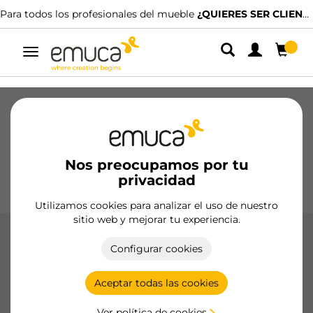
Para todos los profesionales del mueble
¿QUIERES SER CLIENTE?
Alternar
navegación
Cajones
Guías
Bisagras
Armarios
Correderos
Cocina
Montaje
Iluminación
Nos preocupamos por tu
Tiradores
privacidad
Bases
Expositores
Utilizamos cookies para analizar el uso de nuestro
sitio web y mejorar tu experiencia.
Bisagras X91 cazoleta Ø35 de brazos
Configurar cookies
angulares
Las Bisagras X91 Cazoleta Ø35 de Brazos Angulares de
Aceptar todas las cookies
Emuca ofrecen una solución técnica avanzada para puertas
de muebles, con cierre suave, apertura eficiente y
Ver política de cookies