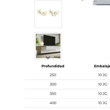
Profundidad
Embalaj
250
10 JG
300
10 JG
350
10 JG
400
10 JG