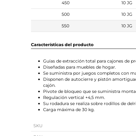
450
10 JG
500
10 JG
550
10 JG
Características del producto
Guías de extracción total para cajones de 
Diseñadas para muebles de hogar.
Se suministra por juegos completos con m
Disponen de autocierre y pistón amortiguad
cajón.
Pivote de bloqueo que se suministra montad
Regulación vertical +4,5 mm.
Su rodadura se realiza sobre rodillos de del
Carga máxima de 30 kg.
SKU