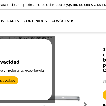
ales del mueble
¿QUIERES SER CLIENTE?
OVEDADES
CONTENIDOS
CONÓCENOS
lver
Guías Silver extracción total
J
c
t
ivacidad
p
C
eb y mejorar tu experiencia.
as cookies
S