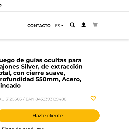
CONTACTO
ES
uego de guías ocultas para
ajones Silver, de extracción
otal, con cierre suave,
rofundidad 550mm, Acero,
incado
KU
3120605
/
EAN
8432393129488
Hazte cliente