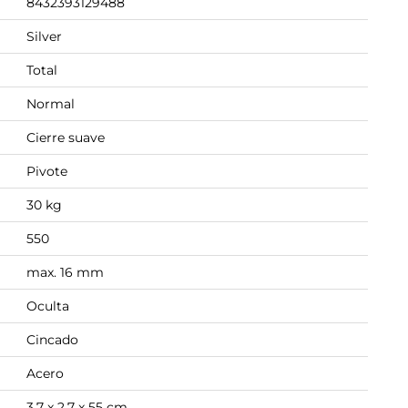
8432393129488
Silver
Total
Normal
Cierre suave
Pivote
30 kg
550
max. 16 mm
Oculta
Cincado
Acero
3.7 x 2.7 x 55 cm