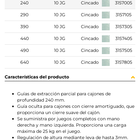
240
10 JG
Cincado
3157005
290
10 JG
Cincado
3157105
390
10 JG
Cincado
3157305
440
10 JG
Cincado
3157405
490
10 JG
Cincado
3157505
640
10 JG
Cincado
3157805
Características del producto
Guías de extracción parcial para cajones de
profundidad 240 mm.
Guía oculta para cajones con cierre amortiguado, que
proporciona un cierre suave del cajón.
Se suministra por juegos completos con mano
derecha y mano izquierda. Proporciona una carga
máxima de 25 kg en el juego.
Regulación de altura mediante leva de hasta 3mm.