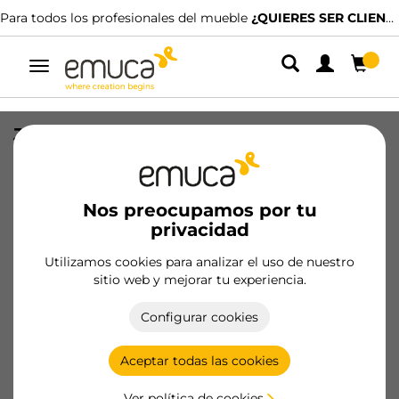
Para todos los profesionales del mueble
¿QUIERES SER CLIENTE?
Alternar
navegación
Juego de guías ocultas para cajones
Integrity, de extracción parcial, con
cierre suave, profundidad 240mm,
Acero, Cincado
Nos preocupamos por tu
privacidad
SKU
3157005
/
EAN
8432393343815
Utilizamos cookies para analizar el uso de nuestro
sitio web y mejorar tu experiencia.
Hazte cliente
Configurar cookies
Ficha de producto
Aceptar todas las cookies
Ver política de cookies