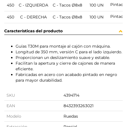
Pintado
450
C - IZQUIERDA
C - Tacos Ø8x8
100 UN
Pintado
450
C - DERECHA
C - Tacos Ø8x8
100 UN
Características del producto
Guías T30M para montaje al cajón con máquina.
Longitud de 350 mm, versión C para el lado izquierdo.
Proporcionan un deslizamiento suave y estable.
Facilitan la apertura y cierre de cajones de manera
eficiente.
Fabricadas en acero con acabado pintado en negro
para mayor durabilidad.
SKU
4394714
EAN
8432393263021
Modelo
Ruedas
Extracción
Parcial