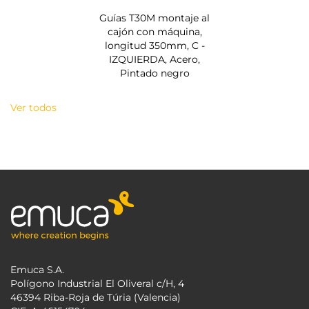
Guías T30M montaje al
cajón con máquina,
longitud 350mm, C -
IZQUIERDA, Acero,
Pintado negro
Ver todos
Emuca S.A.
Polígono Industrial El Oliveral c/H, 4
46394 Riba-Roja de Túria (Valencia)