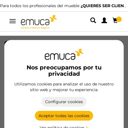
el mueble
¿QUIERES SER CLIENTE?
Disponemos de distribuidores e
Alternar
navegación
Guías T30M montaje al cajón con
máquina, longitud 350mm, C -
IZQUIERDA, Acero, Pintado negro
Nos preocupamos por tu
SKU
4394714
/
EAN
8432393263021
privacidad
Productos esenciales
Utilizamos cookies para analizar el uso de nuestro
sitio web y mejorar tu experiencia.
Hazte cliente
Configurar cookies
Ficha de producto
Aceptar todas las cookies
Ver política de cookies