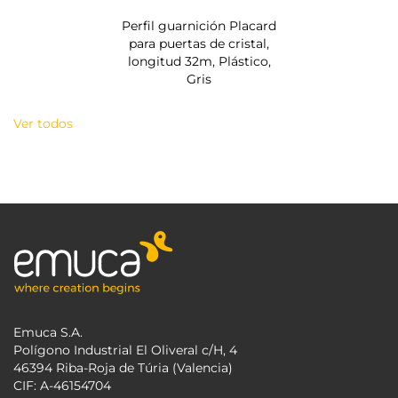
Perfil guarnición Placard
para puertas de cristal,
longitud 32m, Plástico,
Gris
Ver todos
Emuca S.A.
Polígono Industrial El Oliveral c/H, 4
46394 Riba-Roja de Túria (Valencia)
CIF: A-46154704