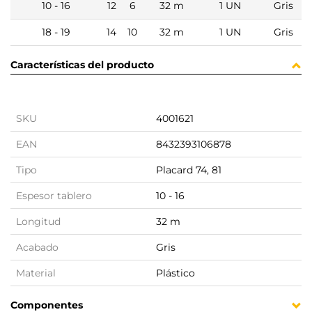
10 - 16
12
6
32 m
1 UN
Gris
18 - 19
14
10
32 m
1 UN
Gris
Características del producto
SKU
4001621
EAN
8432393106878
Tipo
Placard 74, 81
Espesor tablero
10 - 16
Longitud
32 m
Acabado
Gris
Material
Plástico
Componentes