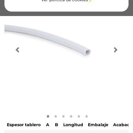
Espesor tablero
A
B
Longitud
Embalaje
Acabado