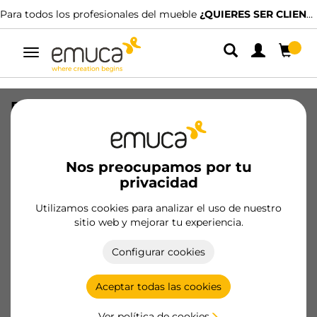
Para todos los profesionales del mueble
¿QUIERES SER CLIENTE?
Alternar
navegación
Perfil guarnición Placard para puertas
de cristal, longitud 32m, Plástico, Gris
SKU
4001621
/
EAN
8432393106878
Nos preocupamos por tu
privacidad
Productos esenciales
Utilizamos cookies para analizar el uso de nuestro
sitio web y mejorar tu experiencia.
Hazte cliente
Configurar cookies
Ficha de producto
Aceptar todas las cookies
Ver política de cookies