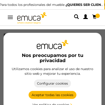
IENTE?
Disponemos de distribuidores especializados.
ENCUENTRA EL M
Alternar
navegación
Protector fondo fregadero Sink para
mueble de cocina, M100, 967x580mm,
espesor de tablero 16mm, cortable,
Plástico, Gris antracita
Nos preocupamos por tu
privacidad
SKU
8478523
/
EAN
8432393306360
Utilizamos cookies para analizar el uso de nuestro
sitio web y mejorar tu experiencia.
Hazte cliente
Configurar cookies
Ficha de producto
Aceptar todas las cookies
Ver política de cookies