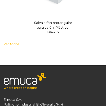
Salva sifón rectangular
para cajón, Plástico,
Blanco
Ver todos
Emuca S.A.
Polígono Industrial El Oliveral c/H, 4