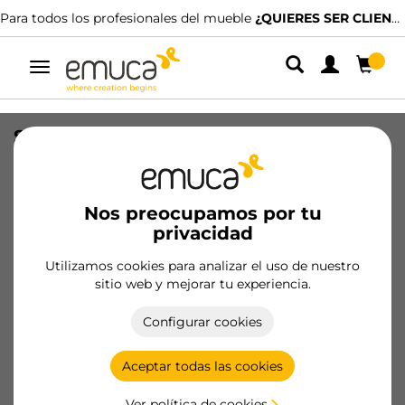
Para todos los profesionales del mueble
¿QUIERES SER CLIENTE?
Alternar
navegación
Salva sifón rectangular para cajón,
Plástico, Blanco
SKU
3044215
/
EAN
8432393259321
Nos preocupamos por tu
privacidad
Hazte cliente
Utilizamos cookies para analizar el uso de nuestro
sitio web y mejorar tu experiencia.
Ficha de producto
Configurar cookies
Aceptar todas las cookies
Ver política de cookies