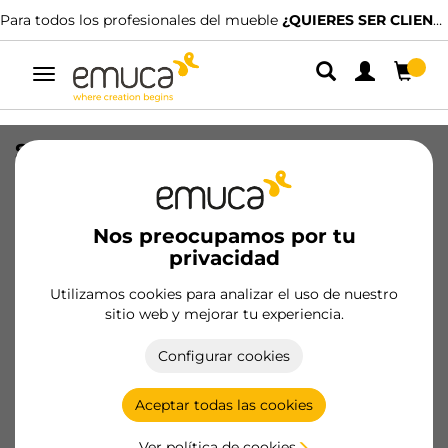
Para todos los profesionales del mueble
¿QUIERES SER CLIENTE?
Alternar
navegación
Salva sifón rectangular para cajón de
baño, Plástico, Blanco
SKU
3044115
/
EAN
8432393259291
Nos preocupamos por tu
privacidad
Hazte cliente
Utilizamos cookies para analizar el uso de nuestro
sitio web y mejorar tu experiencia.
Ficha de producto
Configurar cookies
Aceptar todas las cookies
Ver política de cookies