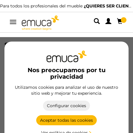
Para todos los profesionales del mueble
¿QUIERES SER CLIENTE?
Alternar
navegación
Salva sifón plástico curvo, Plástico,
Blanco
SKU
3044315
/
EAN
8432393259352
Nos preocupamos por tu
privacidad
Hazte cliente
Utilizamos cookies para analizar el uso de nuestro
sitio web y mejorar tu experiencia.
Ficha de producto
Configurar cookies
Aceptar todas las cookies
Ver política de cookies