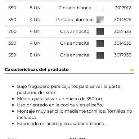
550
8 UN
Pintado blanco
3017912
350
4 UN
Pintado aluminio
3014525
200
4 UN
Gris antracita
3021435
350
4 UN
Gris antracita
3014535
550
8 UN
Gris antracita
3017935
Características del producto
Bajo fregadero para cajones para salvar la parte
posterior del sifón.
Medida para salvar un hueco de 350mm.
Uso orientado en la cocina y en el baño.
Montaje muy sencillo mediante tornillos. Tornillos no
incluidos.
Fabricado en acero y en acabado blanco.