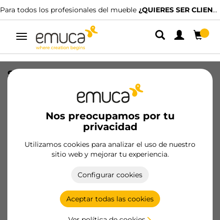
Para todos los profesionales del mueble
¿QUIERES SER CLIENTE?
Alternar
navegación
Salva sifón para cajón bajo fregadero
en acero, hueco 350mm, Acero,
Pintado blanco
Nos preocupamos por tu
SKU
3014512
/
EAN
8432393310862
privacidad
Utilizamos cookies para analizar el uso de nuestro
Hazte cliente
sitio web y mejorar tu experiencia.
Ficha de producto
Configurar cookies
Aceptar todas las cookies
Ver política de cookies