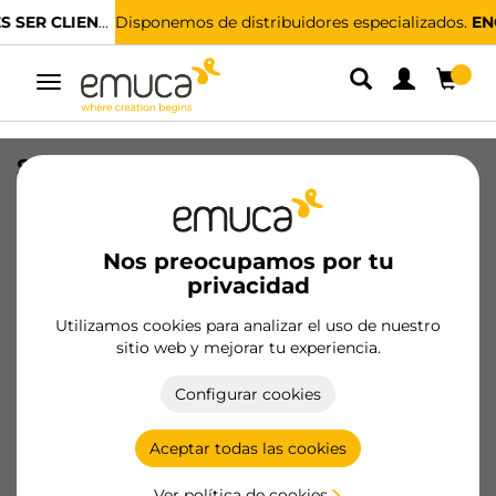
Disponemos de distribuidores especializados.
ENCUENTRA EL MÁS CERCANO
Alternar
navegación
Salva sifón H56 rectangular fino para
cajón, Plástico, Plástico gris antracita
SKU
3016723
/
EAN
8432393305172
Nos preocupamos por tu
privacidad
Hazte cliente
Utilizamos cookies para analizar el uso de nuestro
sitio web y mejorar tu experiencia.
Ficha de producto
Configurar cookies
Aceptar todas las cookies
Ver política de cookies