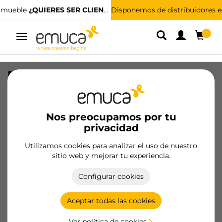
Disponemos de distribuidores especializados.
ENCUENTRA EL MÁS CERCANO
Alternar
navegación
Portaplatos Orderbox para cajón,
120x470mm, Aluminio y Plástico, Gris
antracita
Nos preocupamos por tu
SKU
3069435
/
EAN
8432393306018
privacidad
Utilizamos cookies para analizar el uso de nuestro
Hazte cliente
sitio web y mejorar tu experiencia.
Ficha de producto
Configurar cookies
Aceptar todas las cookies
Ver política de cookies