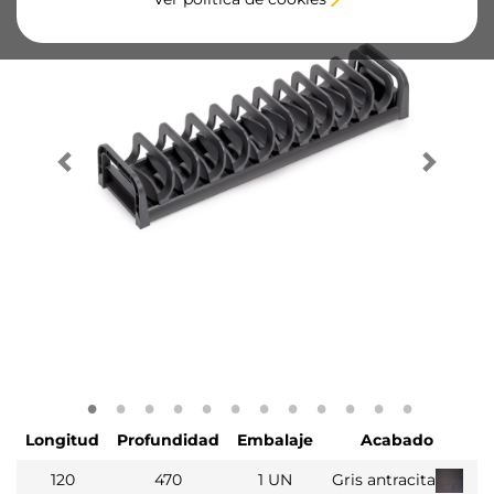
Longitud
Profundidad
Embalaje
Acabado
120
470
1 UN
Gris antracita
3