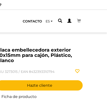
ecializados.
ENCUENTRA EL MÁS CERCANO
CONTACTO
ES
laca embellecedora exterior
0x15mm para cajón, Plástico,
lanco
KU
3273015
/
EAN
8432393310794
Hazte cliente
Ficha de producto