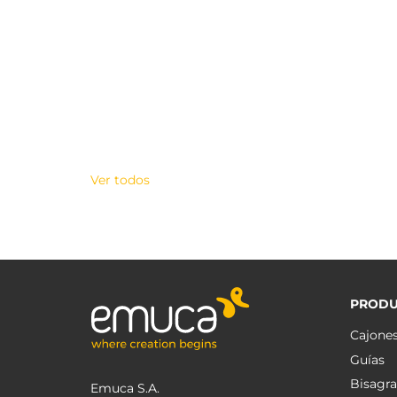
Ver todos
PRODU
Cajone
Guías
Bisagra
Emuca S.A.