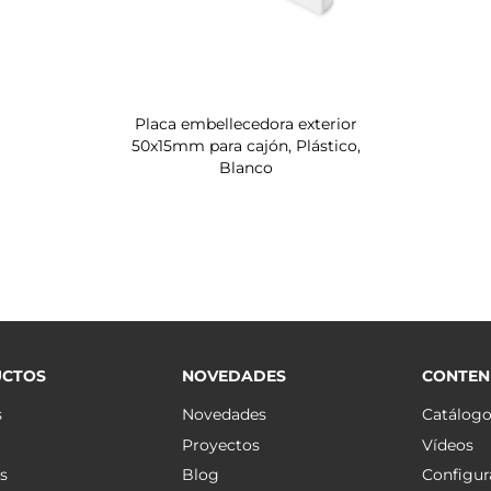
Placa embellecedora exterior
50x15mm para cajón, Plástico,
Blanco
CTOS
NOVEDADES
CONTEN
s
Novedades
Catálog
Proyectos
Vídeos
s
Blog
Configur