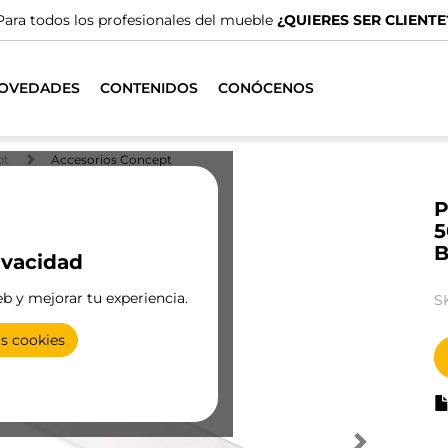
Disponemos de distribuidores esp
OVEDADES
CONTENIDOS
CONÓCENOS
pt
Accesorios Concept
P
5
B
ivacidad
eb y mejorar tu experiencia.
S
as cookies