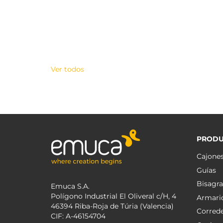
Ver todos
PRODU
Cajone
Guías
Bisagra
Emuca S.A.
Polígono Industrial El Oliveral c/H, 4
Armari
46394 Riba-Roja de Túria (Valencia)
Corred
CIF: A-46154704