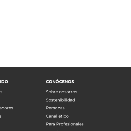
IDO
CONÓCENOS
os
Sobre nosotros
Sostenibilidad
adores
Personas
e
Canal ético
Para Profesionales