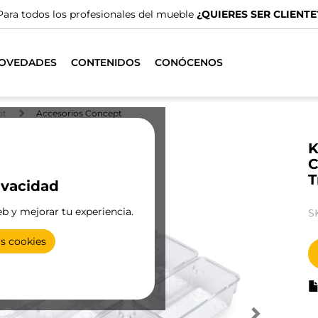
Para todos los profesionales del mueble
¿QUIERES SER CLIENTE
OVEDADES
CONTENIDOS
CONÓCENOS
pt
Accesorios Concept
K
C
T
ivacidad
eb y mejorar tu experiencia.
S
as cookies