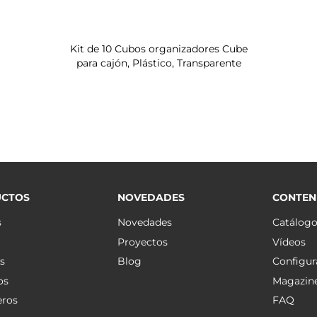
Kit de 10 Cubos organizadores Cube
para cajón, Plástico, Transparente
CTOS
NOVEDADES
CONTEN
s
Novedades
Catálog
Proyectos
Vídeos
s
Blog
Configur
os
Magazin
eros
FAQ