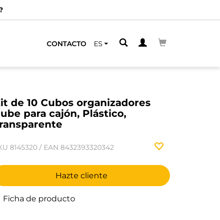
?
CONTACTO
ES
it de 10 Cubos organizadores
ube para cajón, Plástico,
ransparente
KU
8145320
/
EAN
8432393320342
Hazte cliente
Ficha de producto