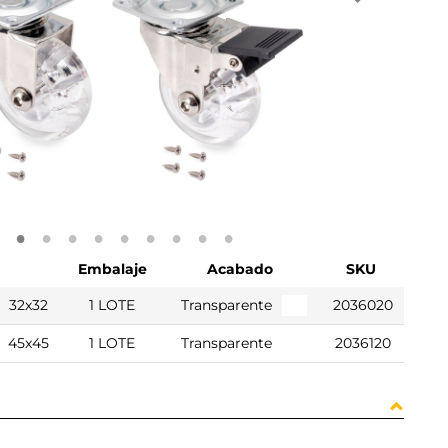
Embalaje
Acabado
SKU
32x32
1 LOTE
Transparente
2036020
45x45
1 LOTE
Transparente
2036120