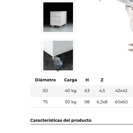
Diámetro
Carga
H
Z
50
40 kg
63
4,5
42x42
75
50 kg
98
6,3x8
60x60
Características del producto