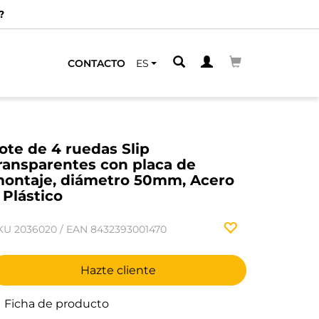
?
CONTACTO
ES
ote de 4 ruedas Slip
ransparentes con placa de
ontaje, diámetro 50mm, Acero
 Plástico
KU
2036020
/
EAN
8432393001470
Hazte cliente
Ficha de producto