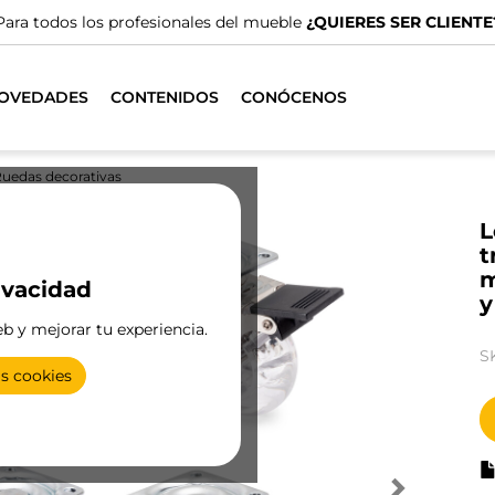
Para todos los profesionales del mueble
¿QUIERES SER CLIENTE
OVEDADES
CONTENIDOS
CONÓCENOS
uedas decorativas
L
t
m
ivacidad
y
eb y mejorar tu experiencia.
S
as cookies