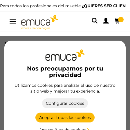
Para todos los profesionales del mueble
¿QUIERES SER CLIENTE?
Alternar
navegación
Kit de Perfiles para realizar puertas
para armarios Plus 7, longitud 2.35m,
Aluminio, Pintado negro texturizado
Nos preocupamos por tu
SKU
6314154
/
EAN
8432393359014
privacidad
Productos esenciales
Utilizamos cookies para analizar el uso de nuestro
sitio web y mejorar tu experiencia.
Hazte cliente
Configurar cookies
Ficha de producto
Aceptar todas las cookies
Ver política de cookies