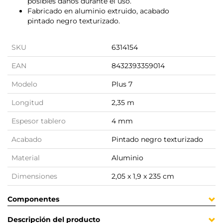
posibles daños durante el uso.
Fabricado en aluminio extruido, acabado
pintado negro texturizado.
SKU
6314154
EAN
8432393359014
Modelo
Plus 7
Longitud
2,35 m
Espesor tablero
4 mm
Acabado
Pintado negro texturizado
Material
Aluminio
Dimensiones
2,05 x 1,9 x 235 cm
Componentes
Descripción del producto