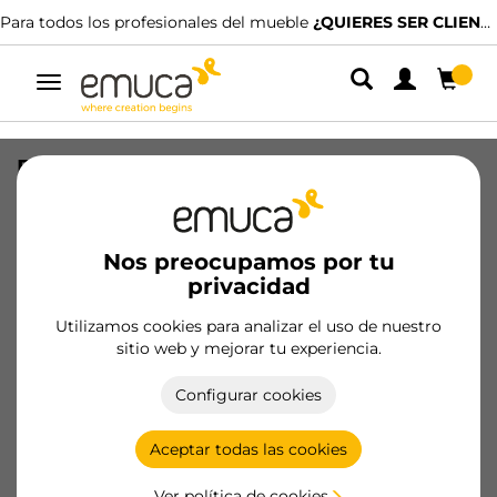
Para todos los profesionales del mueble
¿QUIERES SER CLIENTE?
Alternar
navegación
Bolsa de herrajes para un travesaño
Plus
SKU
62518
/
EAN
Nos preocupamos por tu
privacidad
Hazte cliente
Utilizamos cookies para analizar el uso de nuestro
sitio web y mejorar tu experiencia.
Ficha de producto
Configurar cookies
Aceptar todas las cookies
Ver política de cookies