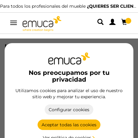
Para todos los profesionales del mueble
¿QUIERES SER CLIENTE?
Alternar
navegación
Lote de 5 condenas con roseta
redonda para puertas de interior,
diámetro 50mm, Zamak, Níquel
satinado
Nos preocupamos por tu
privacidad
SKU
1278951
/
EAN
8432393008639
Utilizamos cookies para analizar el uso de nuestro
sitio web y mejorar tu experiencia.
Hazte cliente
Configurar cookies
Ficha de producto
Aceptar todas las cookies
Ver política de cookies