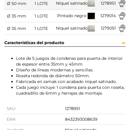
1278951
Níquel satinado
Ø 50 mm
1 LOTE
1279014
Pintado negro
Ø 35 mm
1 LOTE
1279051
Níquel satinado
Ø 35 mm
1 LOTE
Características del producto
Lote de 5 juegos de condenas para puerta de interior
de espesor entre 35mm y 45mm.
Diseño de líneas modernas y sencillas.
Roseta redonda de diámetro 50mm.
Fabricada en zamak con acabado níquel satinado.
Cada juego incluye: 1 condena para puerta con roseta,
cuadradillo de 6mm y herrajes de montaje.
SKU
1278951
EAN
8432393008639