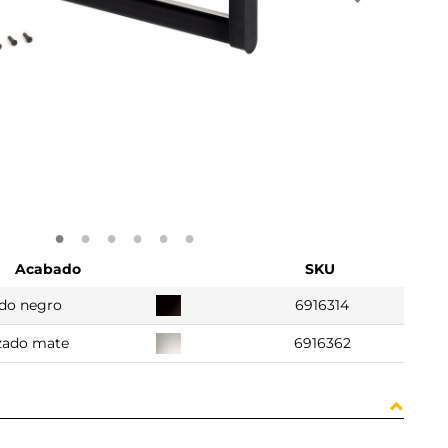
Acabado
SKU
do negro
6916314
zado mate
6916362