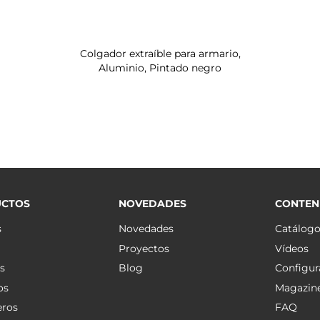
Colgador extraíble para armario,
Aluminio, Pintado negro
CTOS
NOVEDADES
CONTEN
s
Novedades
Catálog
Proyectos
Vídeos
s
Blog
Configur
os
Magazin
eros
FAQ