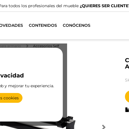
Para todos los profesionales del mueble
¿QUIERES SER CLIENTE
OVEDADES
CONTENIDOS
CONÓCENOS
para armario
Accesorios Self
C
A
ivacidad
S
eb y mejorar tu experiencia.
as cookies