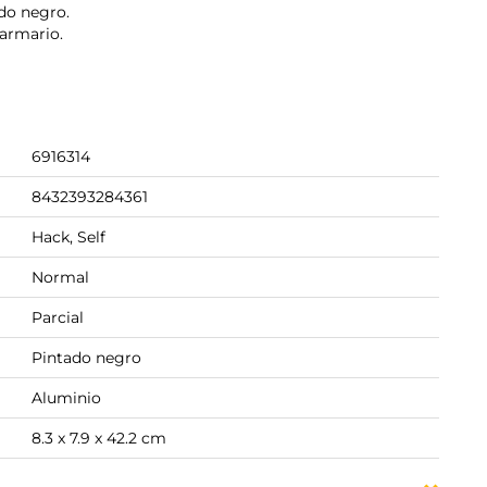
do negro.
 armario.
6916314
8432393284361
Hack, Self
Normal
Parcial
Pintado negro
Aluminio
8.3 x 7.9 x 42.2 cm