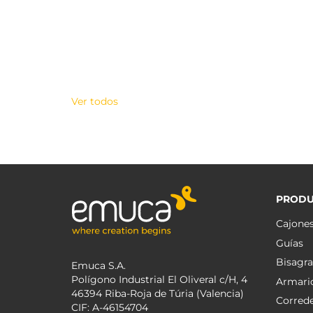
Ver todos
PRODU
Cajone
Guías
Bisagra
Emuca S.A.
Polígono Industrial El Oliveral c/H, 4
Armari
46394 Riba-Roja de Túria (Valencia)
Corred
CIF: A-46154704