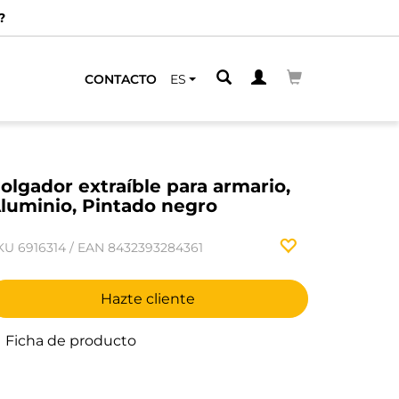
?
CONTACTO
ES
olgador extraíble para armario,
luminio, Pintado negro
KU
6916314
/
EAN
8432393284361
Hazte cliente
Ficha de producto