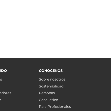
IDO
CONÓCENOS
os
Sobre nosotros
Sostenibilidad
adores
Personas
e
Canal ético
Para Profesionales