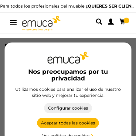
Para todos los profesionales del mueble
¿QUIERES SER CLIENTE?
Alternar
navegación
Espejo extraíble para interior de
armario, Acero y Plástico y Cristal,
Pintado moka
Nos preocupamos por tu
SKU
7018013
/
EAN
8432393136158
privacidad
Utilizamos cookies para analizar el uso de nuestro
Hazte cliente
sitio web y mejorar tu experiencia.
Ficha de producto
Configurar cookies
Aceptar todas las cookies
Ver política de cookies