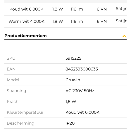
Satijn 
Koud wit 6.000K
1,8 W
116 lm
6 VN
Satijn 
Warm wit 4.000K
1,8 W
116 lm
6 VN
Productkenmerken
SKU
5915225
EAN
8432393000633
Model
Crux-in
Spanning
AC 230V 50Hz
Kracht
1,8 W
Kleurtemperatuur
Koud wit 6.000K
Bescherming
IP20