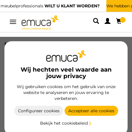
?
We hebben gespecialiseerde distributeurs.
VIND DE DICHTSTBIJZIJN
Umschaltbare
Navigation
LED inbouwspot Crux-in (AC 230V
50Hz), zonder omvormer, Koel Wit licht
6.000K, Plastic, Grijs metallic
Wij hechten veel waarde aan
SKU
5915225
/
EAN
8432393000633
jouw privacy
Wij gebruiken cookies om het gebruik van onze
Klant worden
website te analyseren en jouw ervaring te
verbeteren.
Productspecificatie
Configureer cookies
Accepteer alle cookies
Bekijk het cookiebeleid