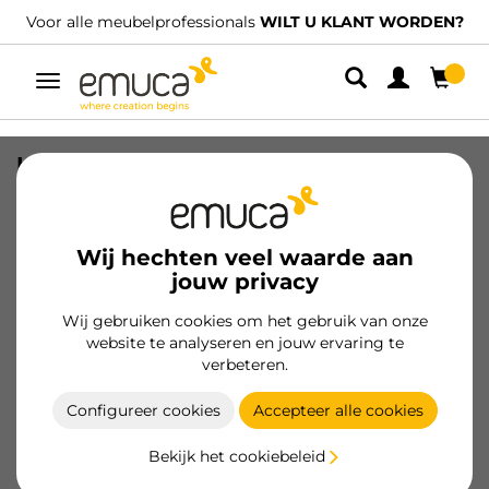
Voor alle meubelprofessionals
WILT U KLANT WORDEN?
Umschaltbare
Navigation
Kit van Unico Afdekplaat, Plastic, Wit
SKU
1028715
/
EAN
8432393310763
Wij hechten veel waarde aan
Essentiële producten
jouw privacy
Wij gebruiken cookies om het gebruik van onze
Klant worden
website te analyseren en jouw ervaring te
verbeteren.
Productspecificatie
Configureer cookies
Accepteer alle cookies
Bekijk het cookiebeleid