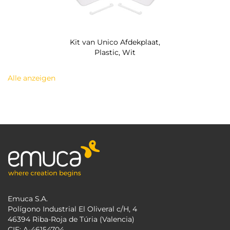
Kit van Unico Afdekplaat,
Plastic, Wit
Alle anzeigen
Emuca S.A.
Polígono Industrial El Oliveral c/H, 4
46394 Riba-Roja de Túria (Valencia)
CIF: A-46154704