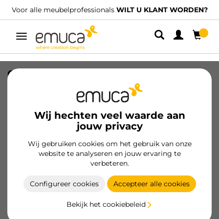
Voor alle meubelprofessionals
WILT U KLANT WORDEN?
Umschaltbare
Navigation
Outdoor Vertex 40kg lade met glazen
zijpaneel hoogte 131mm, diepte
450mm, Staal en Aluminium en Glas,
Antracietgrijs
Wij hechten veel waarde aan
jouw privacy
SKU
3130235
/
EAN
8432393287065
Wij gebruiken cookies om het gebruik van onze
website te analyseren en jouw ervaring te
Klant worden
verbeteren.
Productspecificatie
Configureer cookies
Accepteer alle cookies
Bekijk het cookiebeleid