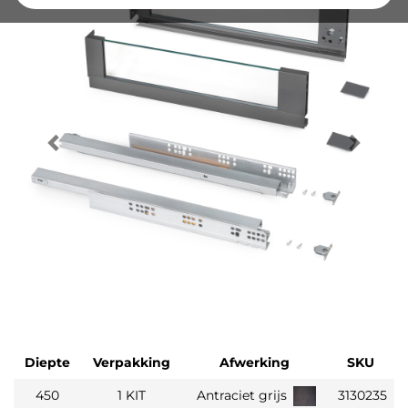
Diepte
Verpakking
Afwerking
SKU
450
1 KIT
Antraciet grijs
3130235