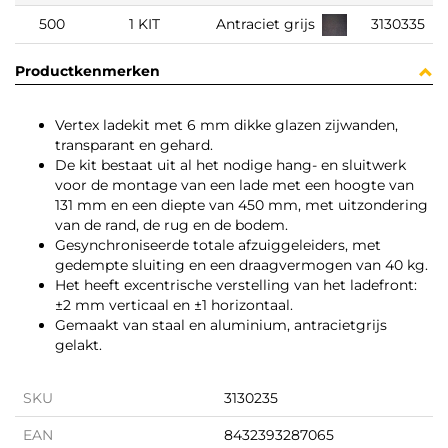
500
1 KIT
Antraciet grijs
3130335
Productkenmerken
Vertex ladekit met 6 mm dikke glazen zijwanden,
transparant en gehard.
De kit bestaat uit al het nodige hang- en sluitwerk
voor de montage van een lade met een hoogte van
131 mm en een diepte van 450 mm, met uitzondering
van de rand, de rug en de bodem.
Gesynchroniseerde totale afzuiggeleiders, met
gedempte sluiting en een draagvermogen van 40 kg.
Het heeft excentrische verstelling van het ladefront:
±2 mm verticaal en ±1 horizontaal.
Gemaakt van staal en aluminium, antracietgrijs
gelakt.
SKU
3130235
EAN
8432393287065