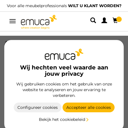
Voor alle meubelprofessionals
WILT U KLANT WORDEN?
Umschaltbare
Navigation
Alumount ladeindeling 450x500,
Aluminium, Antracietgrijs
SKU
3021935
/
EAN
8432393336435
Wij hechten veel waarde aan
jouw privacy
Essentiële producten
Wij gebruiken cookies om het gebruik van onze
website te analyseren en jouw ervaring te
Klant worden
verbeteren.
Productspecificatie
Configureer cookies
Accepteer alle cookies
Bekijk het cookiebeleid