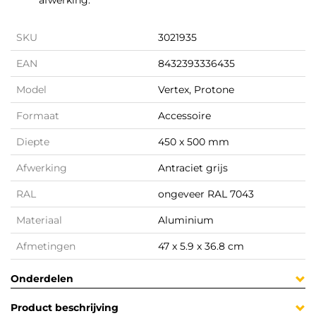
afwerking.
SKU
3021935
EAN
8432393336435
Model
Vertex, Protone
Formaat
Accessoire
Diepte
450 x 500 mm
Afwerking
Antraciet grijs
RAL
ongeveer RAL 7043
Materiaal
Aluminium
Afmetingen
47 x 5.9 x 36.8 cm
Onderdelen
Product beschrijving