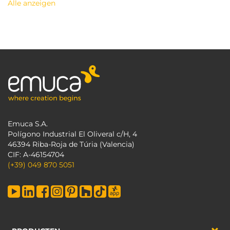
Alle anzeigen
Emuca S.A.
Polígono Industrial El Oliveral c/H, 4
46394 Riba-Roja de Túria (Valencia)
CIF: A-46154704
(+39) 049 870 5051