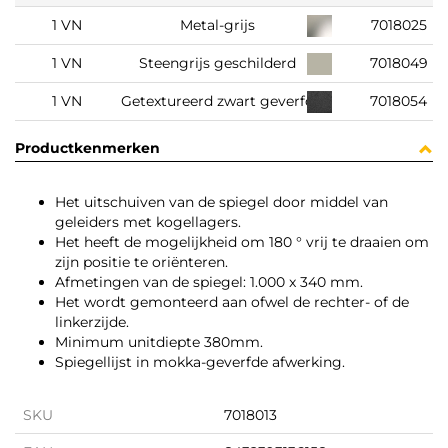
1 VN
Metal-grijs
7018025
1 VN
Steengrijs geschilderd
7018049
1 VN
Getextureerd zwart geverfd
7018054
Productkenmerken
Het uitschuiven van de spiegel door middel van
geleiders met kogellagers.
Het heeft de mogelijkheid om 180 ° vrij te draaien om
zijn positie te oriënteren.
Afmetingen van de spiegel: 1.000 x 340 mm.
Het wordt gemonteerd aan ofwel de rechter- of de
linkerzijde.
Minimum unitdiepte 380mm.
Spiegellijst in mokka-geverfde afwerking.
SKU
7018013