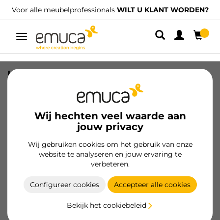
Voor alle meubelprofessionals
WILT U KLANT WORDEN?
Umschaltbare
Navigation
Uitschuifbare binnenspiegel voor
kledingkast, Staal en Plastic en Glas,
Mokka geschilderd
Wij hechten veel waarde aan
SKU
7018013
/
EAN
8432393136158
jouw privacy
Wij gebruiken cookies om het gebruik van onze
Klant worden
website te analyseren en jouw ervaring te
verbeteren.
Productspecificatie
Configureer cookies
Accepteer alle cookies
Bekijk het cookiebeleid