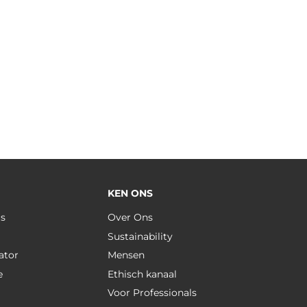
KEN ONS
us
Over Ons
Sustainability
ator
Mensen
e
Ethisch kanaal
Voor Professionals