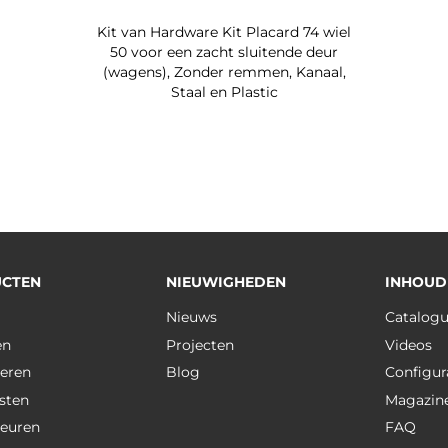
Kit van Hardware Kit Placard 74 wiel
50 voor een zacht sluitende deur
(wagens), Zonder remmen, Kanaal,
Staal en Plastic
CTEN
NIEUWIGHEDEN
INHOUD
Nieuws
Catalog
en
Projecten
Videos
eren
Blog
Configur
sten
Magazin
deuren
FAQ