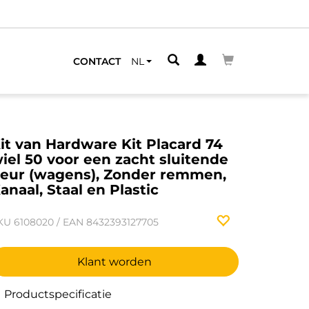
CONTACT
NL
it van Hardware Kit Placard 74
iel 50 voor een zacht sluitende
eur (wagens), Zonder remmen,
anaal, Staal en Plastic
KU
6108020
/
EAN
8432393127705
Klant worden
Productspecificatie