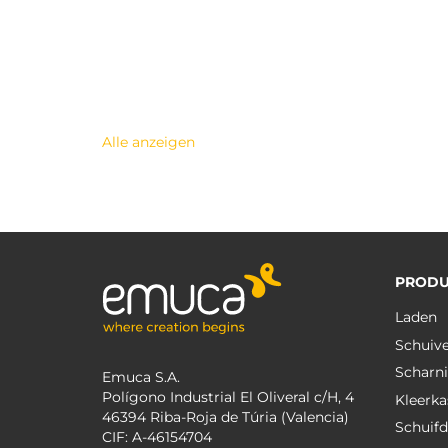
Alle anzeigen
PRODU
Laden
Schuiv
Scharni
Emuca S.A.
Polígono Industrial El Oliveral c/H, 4
Kleerka
46394 Riba-Roja de Túria (Valencia)
Schuif
CIF: A-46154704