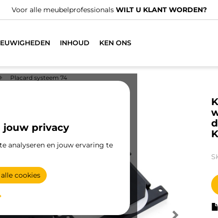
Voor alle meubelprofessionals
WILT U KLANT WORDEN?
IEUWIGHEDEN
INHOUD
KEN ONS
Placard systeem 74
K
w
d
 jouw privacy
K
te analyseren en jouw ervaring te
S
alle cookies