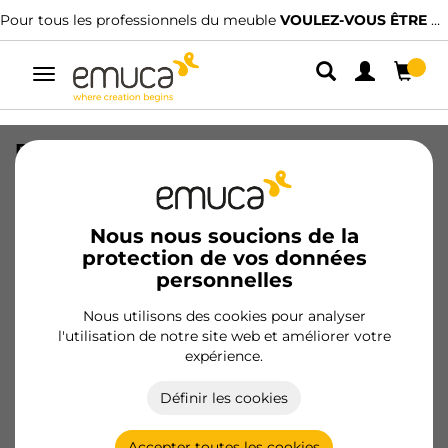
Pour tous les professionnels du meuble
VOULEZ-VOUS ÊTRE CLIENT ?
Alterner
la
navigation
PIED CONUS 60x687/800 AL MET
SKU
3068925
/
EAN
8432393000206
Nous nous soucions de la
protection de vos données
Devenir client
personnelles
Fiche produit
Nous utilisons des cookies pour analyser
l'utilisation de notre site web et améliorer votre
expérience.
Définir les cookies
Caractéristiques du produit
Accepter toutes les cookies