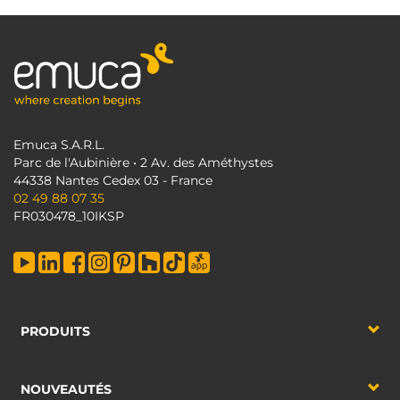
Emuca S.A.R.L.
Parc de l'Aubinière • 2 Av. des Améthystes
44338 Nantes Cedex 03 - France
02 49 88 07 35
FR030478_10IKSP
PRODUITS
NOUVEAUTÉS